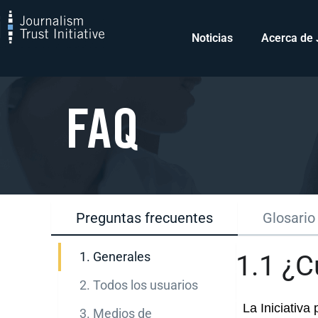
Saltar
al
Noticias
Acerca de 
contenido
FAQ
Preguntas frecuentes
Glosario
1. Generales
1.1 ¿C
2. Todos los usuarios
La Iniciativa
3. Medios de