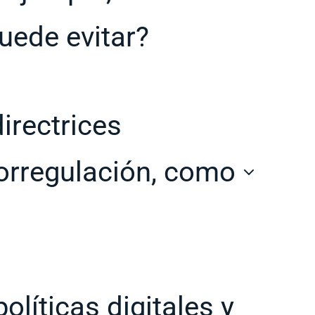
uede evitar?
irectrices
torregulación, como
olíticas digitales y