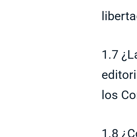
libert
1.7 ¿L
editor
los Co
1.8 ¿C