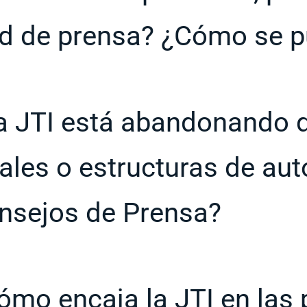
ad de prensa? ¿Cómo se p
a JTI está abandonando d
iales o estructuras de au
nsejos de Prensa?
ómo encaja la JTI en las p