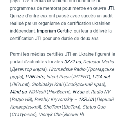
pays, 125 médias ukrainiens ont bénéficié de
programmes de mentorat pour mettre en œuvre
JTI
.
Quinze d’entre eux ont passé avec succès un audit
réalisé par un organisme de certification ukrainien
indépendant,
Imperium Certific
, qui leur a délivré la
certification JTI pour une durée de deux ans.
Parmi les médias certifiés JTI en Ukraine figurent le
portail d’actualités locales
0372.ua
,
Detector Media
(
Детектор медіа
),
Hromadske Radio
(
Громадське
радіо
),
I-VIN.info
,
Intent Press
(
ІНТЕНТ
),
LIGA.net
(
ЛІГА.net
),
Slobidskyi Krai
(
Слобідський край
),
Mind.ua
,
NikVesti
(
НикВести
),
NV.ua
et
Radio NV
(
Радіо НВ
),
Pershiy Kryvorizkiy –
1KR.UA
(
Перший
Криворізький
),
ShoTam
(
ШоТам
),
Status Quo
(
Статус-кво
),
Visnyk Che
(
Вісник Ч
).