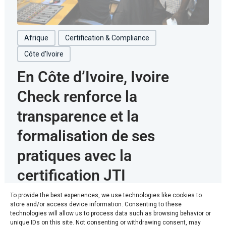
Afrique
Certification & Compliance
Côte d'Ivoire
En Côte d’Ivoire, Ivoire
Check renforce la
transparence et la
formalisation de ses
pratiques avec la
certification JTI
To provide the best experiences, we use technologies like cookies to
Dans un contexte où les enjeux de fiabilité de l’information
store and/or access device information. Consenting to these
et de renforcement des médias prennent une importance
technologies will allow us to process data such as browsing behavior or
croissante en ...
unique IDs on this site. Not consenting or withdrawing consent, may