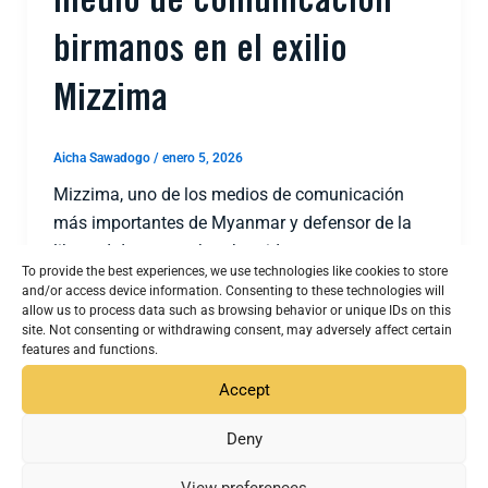
medio de comunicación
birmanos en el exilio
Mizzima
Aicha Sawadogo
/
enero 5, 2026
Mizzima, uno de los medios de comunicación
más importantes de Myanmar y defensor de la
libertad de prensa, ha obtenido
To provide the best experiences, we use technologies like cookies to store
and/or access device information. Consenting to these technologies will
allow us to process data such as browsing behavior or unique IDs on this
site. Not consenting or withdrawing consent, may adversely affect certain
features and functions.
Accept
I
F
X
L
Y
Deny
n
a
-
i
o
s
c
t
n
u
t
e
w
k
t
View preferences
Copyright © 2026 JTI | All Rights Reserve